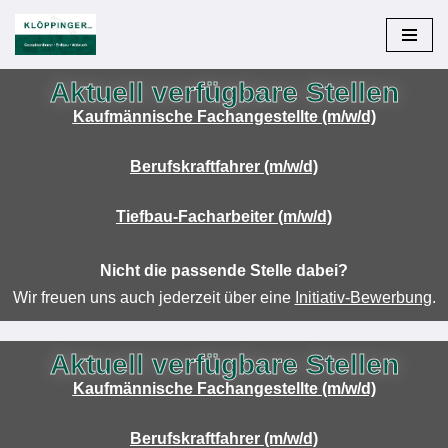
Zum
Inhalt
Aktuell verfügbare Stellen
springen
Kaufmännische Fachangestellte (m/w/d)
Berufskraftfahrer (m/w/d)
Tiefbau-Facharbeiter (m/w/d)
Nicht die passende Stelle dabei?
Wir freuen uns auch jederzeit über eine
Initiativ-Bewerbung
.
Aktuell verfügbare Stellen
Kaufmännische Fachangestellte (m/w/d)
Berufskraftfahrer (m/w/d)