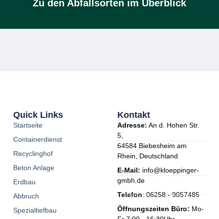
Zu den Abfallsorten im Überblick
Quick Links
Kontakt
Startseite
Adresse:
An d. Hohen Str.
5,
Containerdienst
64584 Biebesheim am
Recyclinghof
Rhein, Deutschland
Beton Anlage
E-Mail:
info@kloeppinger-
gmbh.de
Erdbau
Telefon
: 06258 - 9057485
Abbruch
Öffnungszeiten Büro:
Mo-
Spezialtiefbau